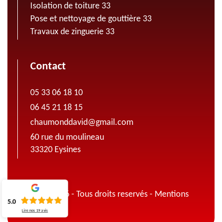
Isolation de toiture 33
Pose et nettoyage de gouttière 33
Travaux de zinguerie 33
Contact
05 33 06 18 10
06 45 21 18 15
chaumonddavid@gmail.com
60 rue du moulineau
33320 Eysines
© 2022 - 2026 - Tous droits reservés -
Mentions
5.0
légales
Lire nos
19
avis