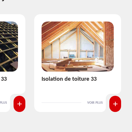
3
Pose et nettoyage de
gouttière 33
 PLUS
VOIR PLUS