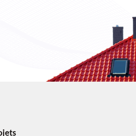
ojets