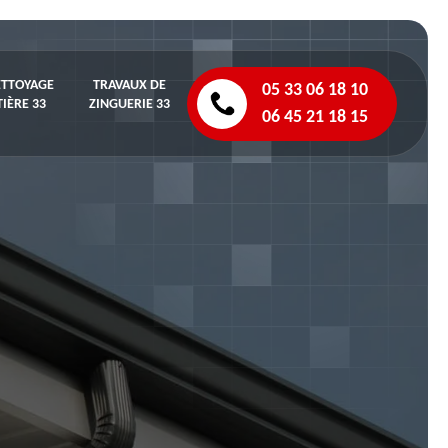
ETTOYAGE
TRAVAUX DE
05 33 06 18 10
IÈRE 33
ZINGUERIE 33
06 45 21 18 15