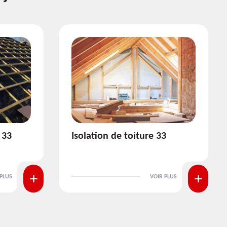
3
Pose et nettoyage de
gouttière 33
 PLUS
VOIR PLUS