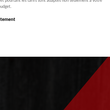
 et pourtant les tarifs sont adaptés non seulement à votre
budget.
itement