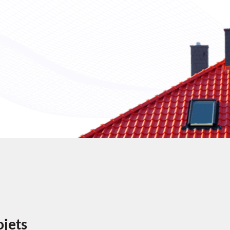
ojets