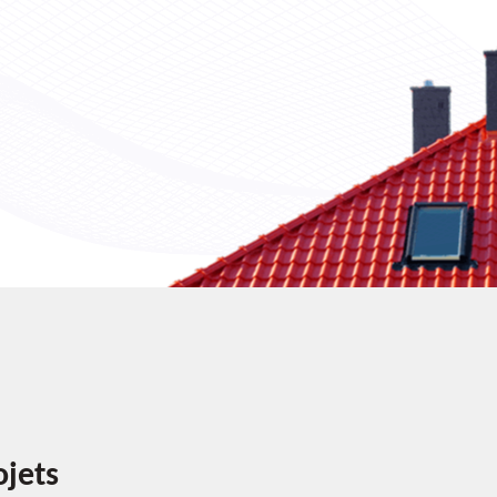
ojets