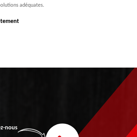
 solutions adéquates.
itement
z-nous