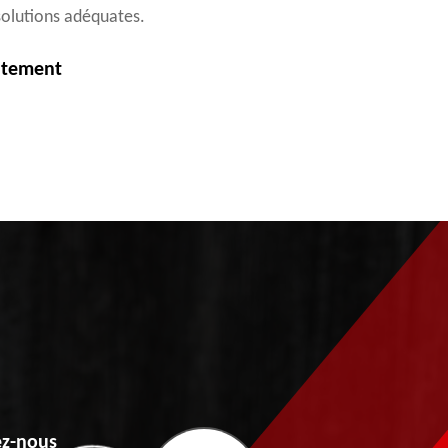
 solutions adéquates.
itement
z-nous