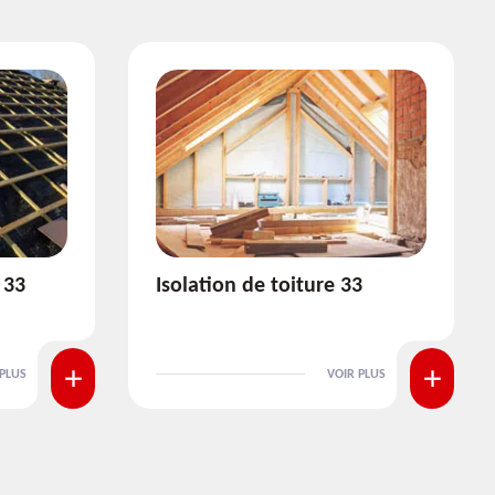
3
Pose et nettoyage de
gouttière 33
 PLUS
VOIR PLUS