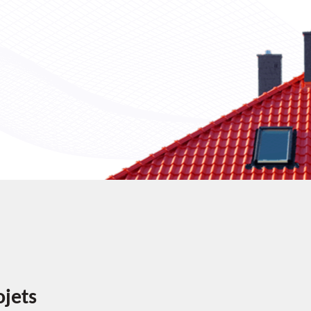
ojets