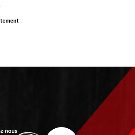
.
itement
z-nous