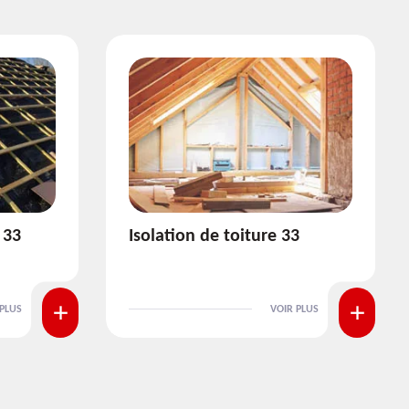
3
Pose et nettoyage de
gouttière 33
 PLUS
VOIR PLUS