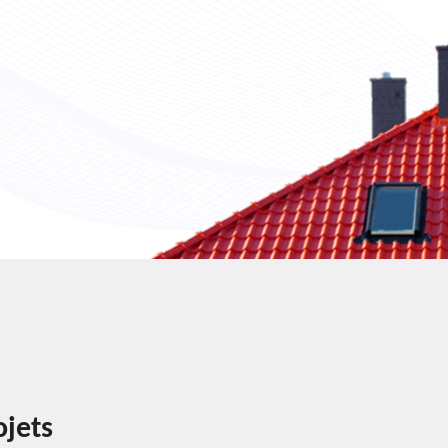
ojets