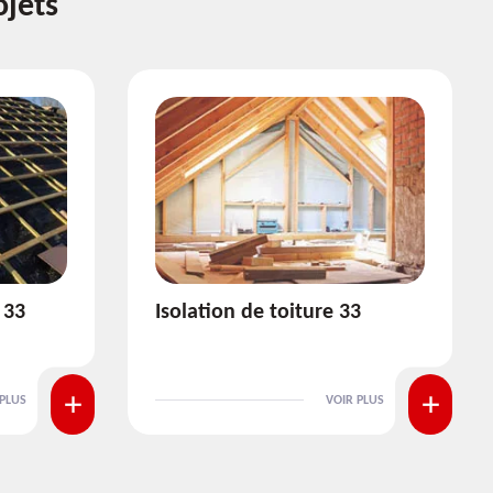
ojets
3
Pose et nettoyage de
gouttière 33
 PLUS
VOIR PLUS