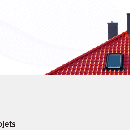
ojets