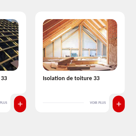
3
Pose et nettoyage de
gouttière 33
 PLUS
VOIR PLUS