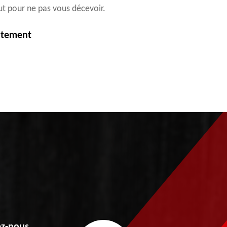
ut pour ne pas vous décevoir.
itement