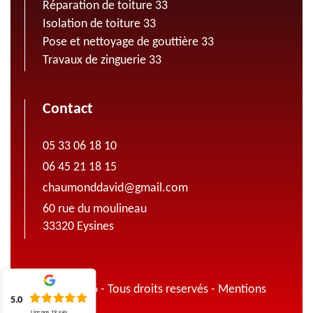
Réparation de toiture 33
Isolation de toiture 33
Pose et nettoyage de gouttière 33
Travaux de zinguerie 33
Contact
05 33 06 18 10
06 45 21 18 15
chaumonddavid@gmail.com
60 rue du moulineau
33320 Eysines
© 2022 - 2026 - Tous droits reservés -
Mentions
5.0
légales
Lire nos
19
avis