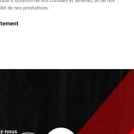
avaux d’isolation de vos combles et devenez un de nos
alité de nos prestations.
itement
z-nous