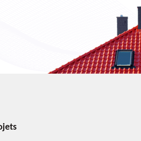
ojets