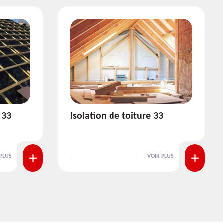
3
Pose et nettoyage de
gouttière 33
 PLUS
VOIR PLUS