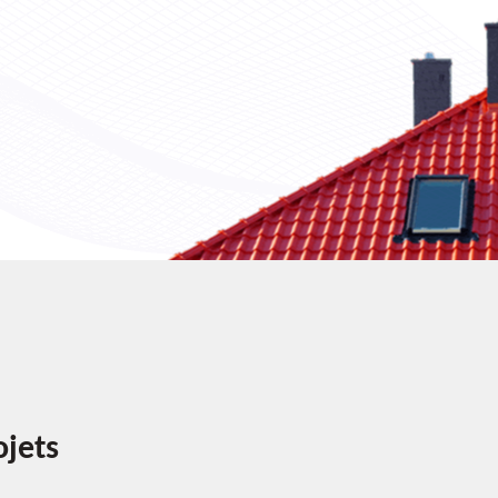
ojets