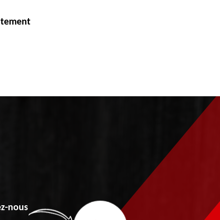
itement
z-nous