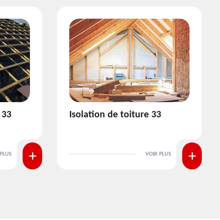
3
Pose et nettoyage de
gouttière 33
 PLUS
VOIR PLUS