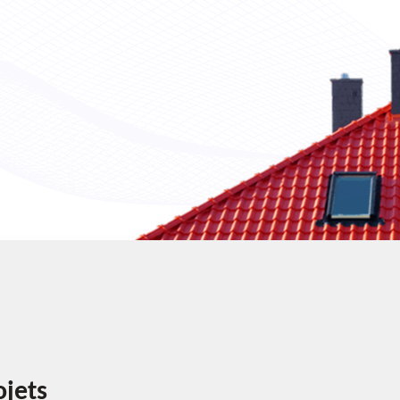
ojets