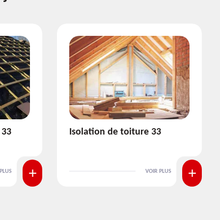
3
Pose et nettoyage de
gouttière 33
 PLUS
VOIR PLUS