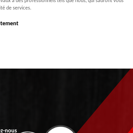
avaux à des professionnels tels que nous, qui sauront vous
ité de services.
itement
z-nous