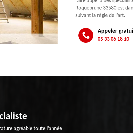
faire appel à des spécialis
Roquebrune 33580 est dans 
suivant la règle de l’art.
Appeler gratu
05 33 06 18 10
ialiste
rature agréable toute l’année