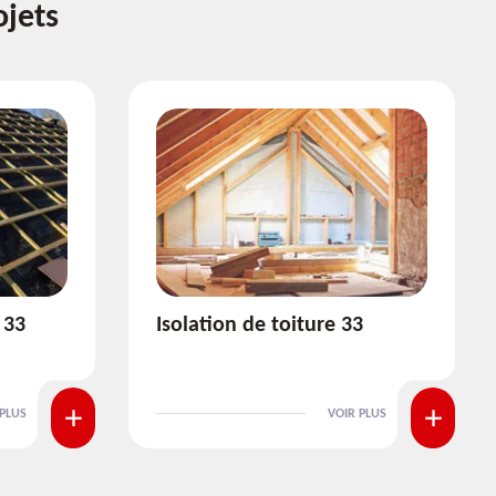
ojets
3
Pose et nettoyage de
gouttière 33
 PLUS
VOIR PLUS