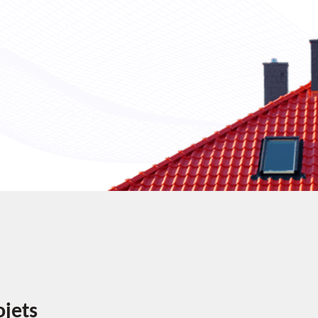
ojets