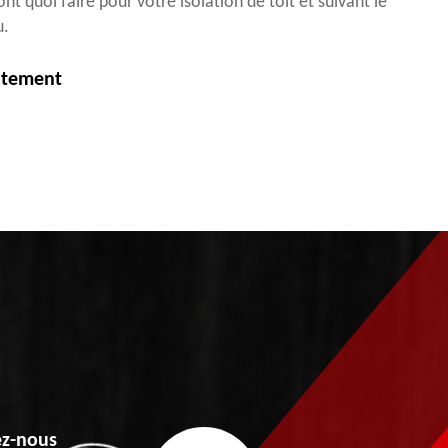
nt quoi faire pour votre isolation de toit et suivant le
u.
itement
z-nous