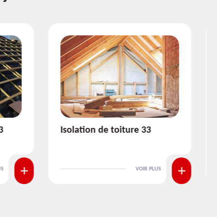
3
Pose et nettoyage de
gouttière 33
 PLUS
VOIR PLUS