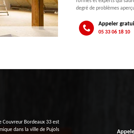
formés et experts qui sauro
degré de problèmes aperç
Appeler gratu
05 33 06 18 10
ture Couvreur Bordeaux 33 est
ique dans la ville de Pujols
Appele