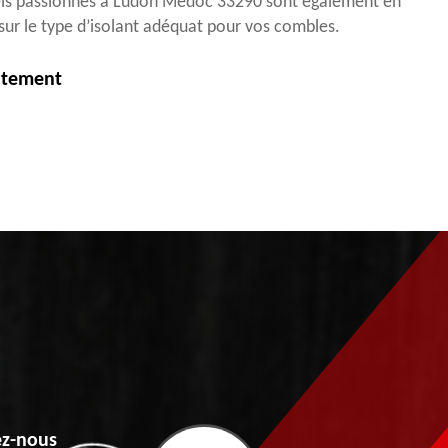
els passionnés à Ludon Medoc 33290 sont également en
sur le type d’isolant adéquat pour vos combles.
itement
z-nous