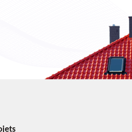
ojets