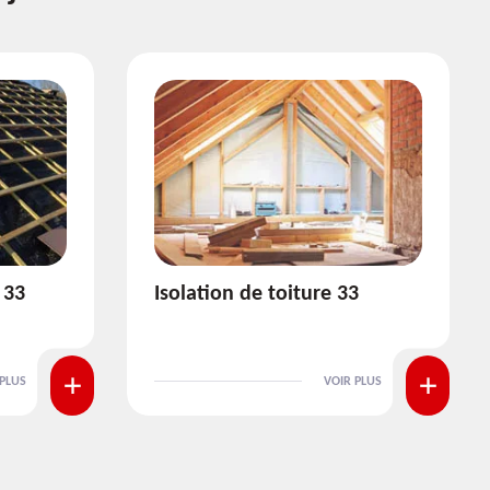
3
Pose et nettoyage de
gouttière 33
 PLUS
VOIR PLUS