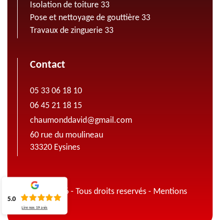
Isolation de toiture 33
Pose et nettoyage de gouttière 33
Travaux de zinguerie 33
Contact
05 33 06 18 10
06 45 21 18 15
chaumonddavid@gmail.com
60 rue du moulineau
33320 Eysines
© 2022 - 2026 - Tous droits reservés -
Mentions
5.0
légales
Lire nos
19
avis