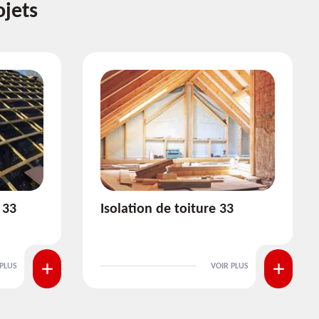
ojets
3
Pose et nettoyage de
gouttière 33
 PLUS
VOIR PLUS