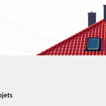
ojets