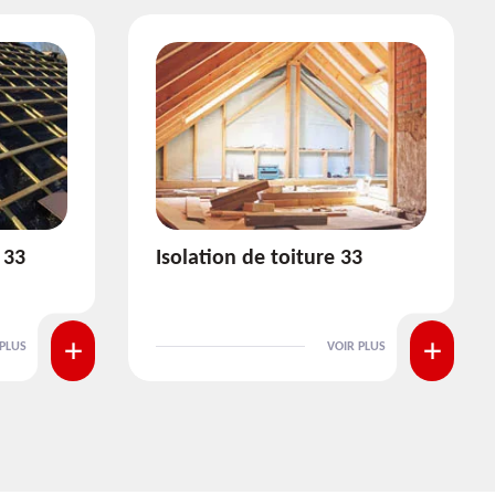
3
Pose et nettoyage de
gouttière 33
 PLUS
VOIR PLUS