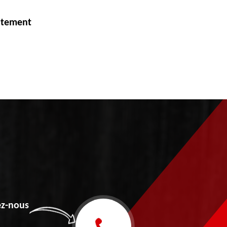
itement
z-nous