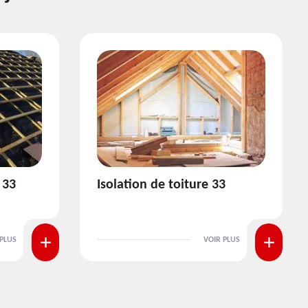
3
Pose et nettoyage de
gouttière 33
 PLUS
VOIR PLUS