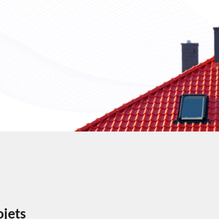
ojets