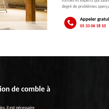
formés et experts qui sauro
degré de problèmes aperç
Appeler gratu
05 33 06 18 10
tion de comble à
s, il est nécessaire