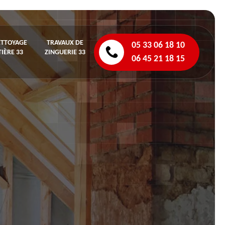
ETTOYAGE
TRAVAUX DE
05 33 06 18 10
IÈRE 33
ZINGUERIE 33
06 45 21 18 15