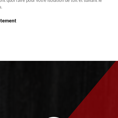
nt quoi faire pour votre isolation de toit et suivant le
u.
itement