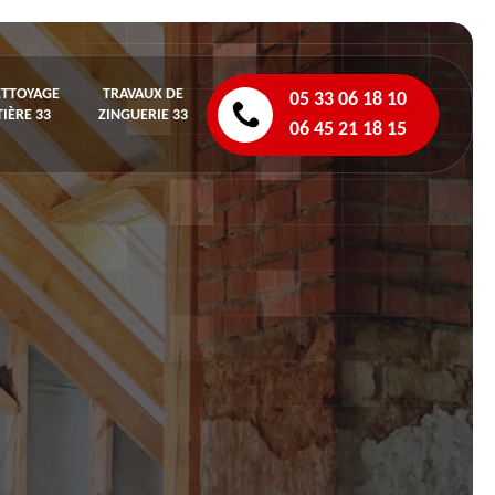
ETTOYAGE
TRAVAUX DE
05 33 06 18 10
IÈRE 33
ZINGUERIE 33
06 45 21 18 15