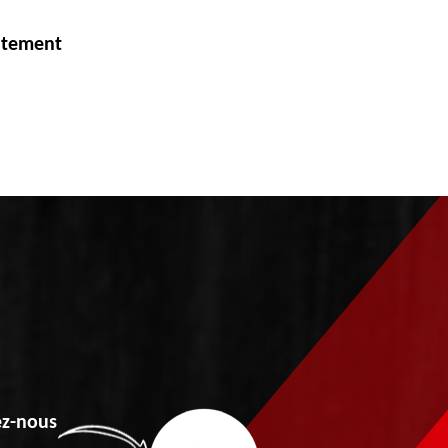
itement
z-nous