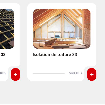
3
Pose et nettoyage de
gouttière 33
 PLUS
VOIR PLUS