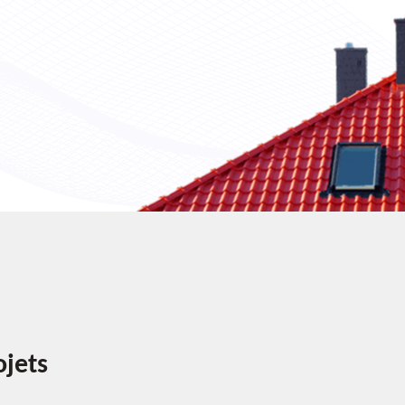
ojets