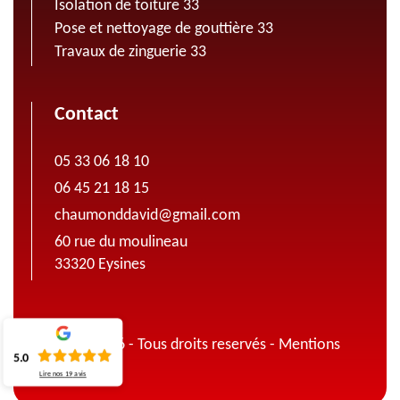
Isolation de toiture 33
Pose et nettoyage de gouttière 33
Travaux de zinguerie 33
Contact
05 33 06 18 10
06 45 21 18 15
chaumonddavid@gmail.com
60 rue du moulineau
33320 Eysines
© 2022 - 2026 - Tous droits reservés -
Mentions
5.0
légales
Lire nos
19
avis