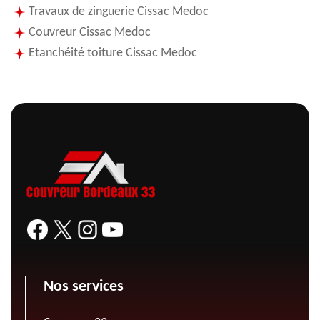
Travaux de zinguerie Cissac Medoc
Couvreur Cissac Medoc
Etanchéité toiture Cissac Medoc
Nos services