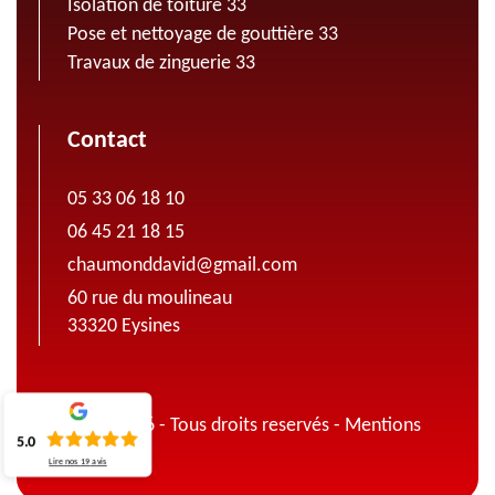
Isolation de toiture 33
Pose et nettoyage de gouttière 33
Travaux de zinguerie 33
Contact
05 33 06 18 10
06 45 21 18 15
chaumonddavid@gmail.com
60 rue du moulineau
33320 Eysines
© 2022 - 2026 - Tous droits reservés -
Mentions
5.0
légales
Lire nos
19
avis