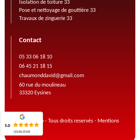
Isolation de toiture 33
Pose et nettoyage de gouttière 33
Travaux de zinguerie 33
Contact
05 33 06 18 10
06 45 21 18 15
chaumonddavid@gmail.com
60 rue du moulineau
33320 Eysines
© 2022 - 2026 - Tous droits reservés -
Mentions
5.0
légales
Lire nos
19
avis