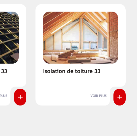
3
Pose et nettoyage de
gouttière 33
 PLUS
VOIR PLUS