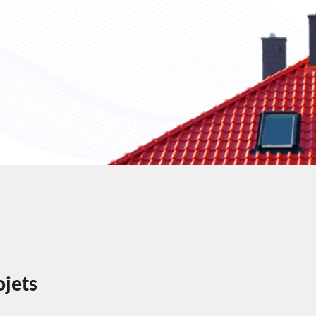
ojets