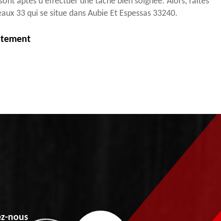
sont aptes d'effectuer une tâche bien soignée. Alors, faites
aux 33 qui se situe dans Aubie Et Espessas 33240.
itement
z-nous