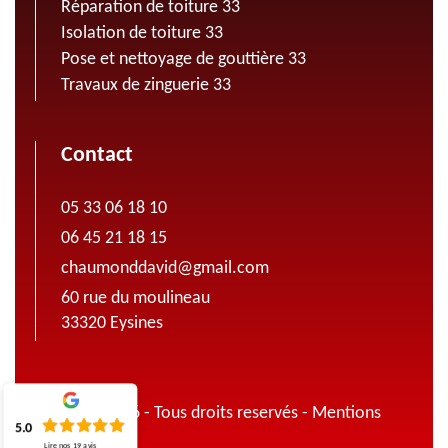
Réparation de toiture 33
Isolation de toiture 33
Pose et nettoyage de gouttière 33
Travaux de zinguerie 33
Contact
05 33 06 18 10
06 45 21 18 15
chaumonddavid@gmail.com
60 rue du moulineau
33320 Eysines
© 2022 - 2026 - Tous droits reservés -
Mentions
5.0
légales
Lire nos
19
avis