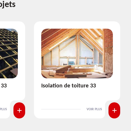
ojets
3
Pose et nettoyage de
gouttière 33
 PLUS
VOIR PLUS