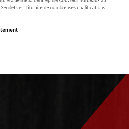
oiture à Sendets. L’entreprise Couvreur Bordeaux 33
e Sendets est titulaire de nombreuses qualifications
itement