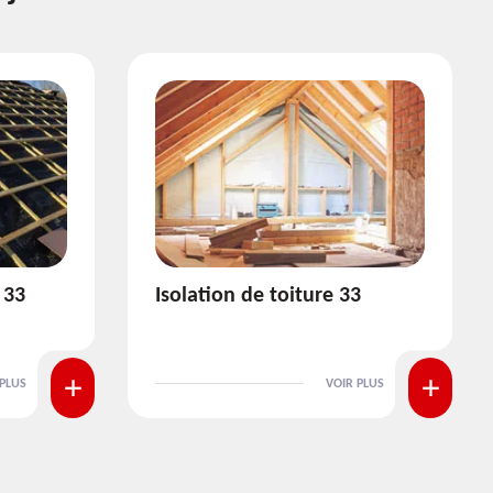
3
Pose et nettoyage de
gouttière 33
 PLUS
VOIR PLUS