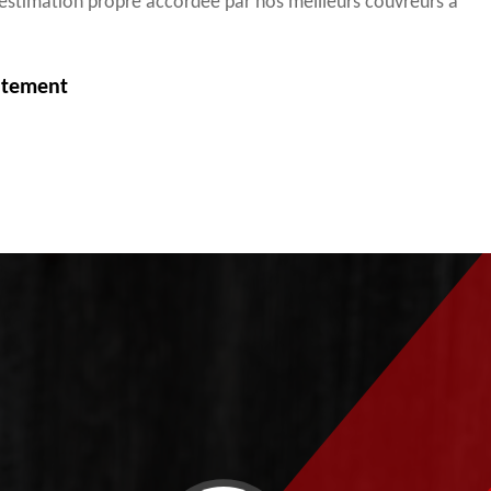
 estimation propre accordée par nos meilleurs couvreurs à
itement