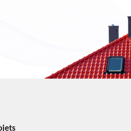
ojets