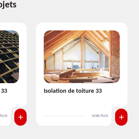
ojets
3
Pose et nettoyage de
gouttière 33
 PLUS
VOIR PLUS