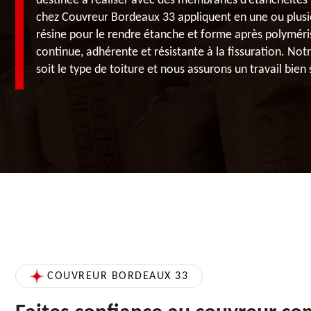
destinée à réaliser avec des membranes d’étanchéités t
chez Couvreur Bordeaux 33 appliquent en une ou plusie
résine pour le rendre étanche et forme après polymé
continue, adhérente et résistante à la fissuration. Not
soit le type de toiture et nous assurons un travail bien
COUVREUR BORDEAUX 33