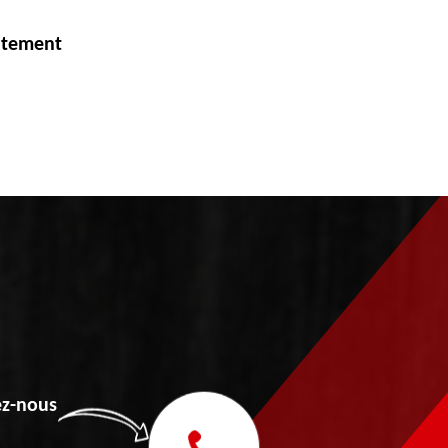
itement
z-nous