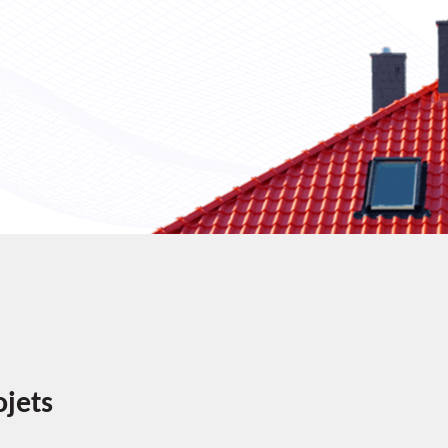
ojets