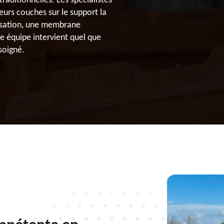
raditionnelles. Les spécialistes
urs couches sur le support la
risation, une membrane
re équipe intervient quel que
 soigné.