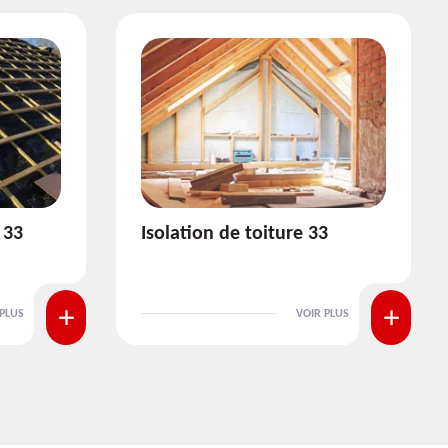
3
Pose et nettoyage de
gouttière 33
 PLUS
VOIR PLUS