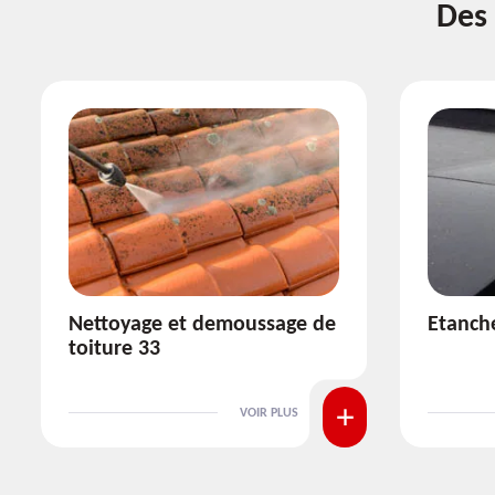
Des 
e
Etanchéité toiture 33
Rép
VOIR PLUS