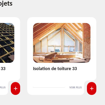
ojets
e 33
Pose et nettoyage de
gouttière 33
VOIR PLUS
VOIR PLUS