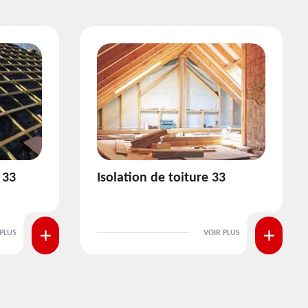
3
Pose et nettoyage de
gouttière 33
 PLUS
VOIR PLUS