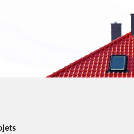
ojets