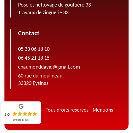
Pose et nettoyage de gouttière 33
Travaux de zinguerie 33
Contact
05 33 06 18 10
06 45 21 18 15
chaumonddavid@gmail.com
60 rue du moulineau
33320 Eysines
© 2022 - 2026 - Tous droits reservés -
Mentions
5.0
légales
Lire nos
19
avis