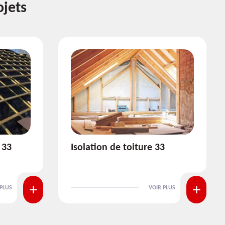
ojets
3
Pose et nettoyage de
gouttière 33
 PLUS
VOIR PLUS