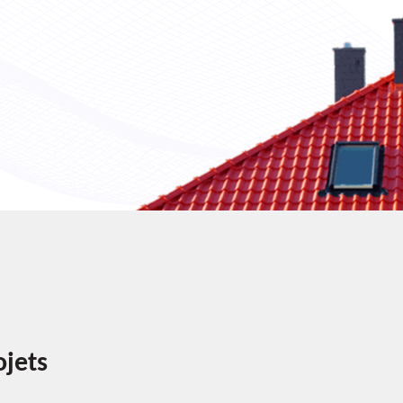
ojets