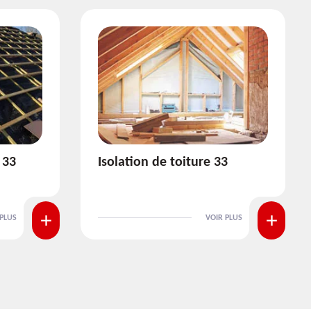
3
Pose et nettoyage de
gouttière 33
 PLUS
VOIR PLUS