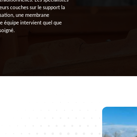
raditionnelles. Les spécialistes
urs couches sur le support la
risation, une membrane
re équipe intervient quel que
 soigné.