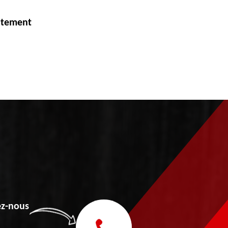
itement
z-nous