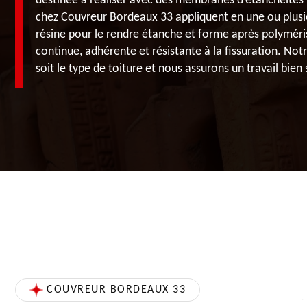
destinée à réaliser avec des membranes d’étanchéités t
chez Couvreur Bordeaux 33 appliquent en une ou plusie
résine pour le rendre étanche et forme après polymé
continue, adhérente et résistante à la fissuration. Not
soit le type de toiture et nous assurons un travail bien
COUVREUR BORDEAUX 33