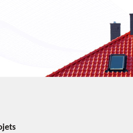
ojets