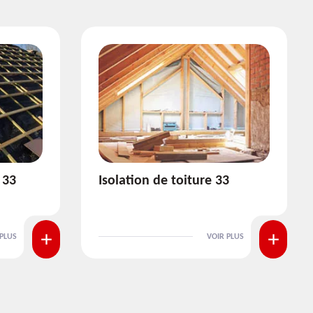
3
Pose et nettoyage de
gouttière 33
 PLUS
VOIR PLUS