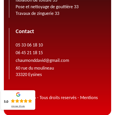
Isolation de toiture 33
Pose et nettoyage de gouttière 33
Travaux de zinguerie 33
Contact
05 33 06 18 10
06 45 21 18 15
chaumonddavid@gmail.com
60 rue du moulineau
33320 Eysines
© 2022 - 2026 - Tous droits reservés -
Mentions
5.0
légales
Lire nos
19
avis