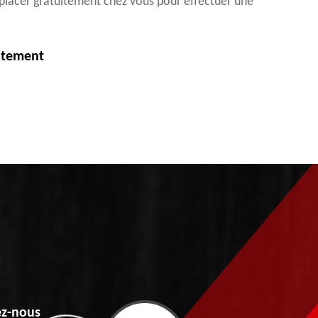
déplacer gratuitement chez vous pour effectuer une
itement
z-nous