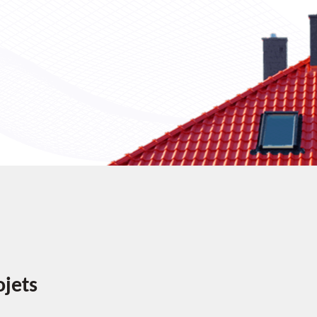
ojets