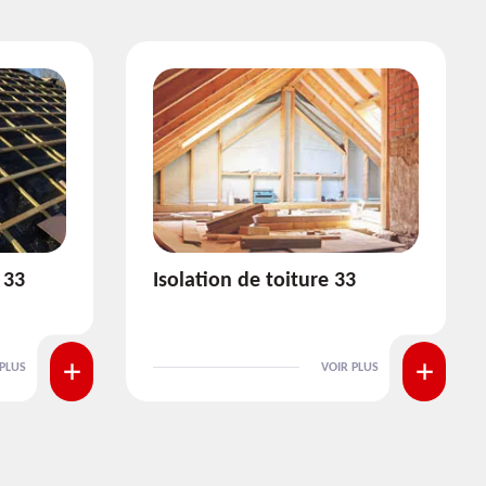
3
Pose et nettoyage de
gouttière 33
 PLUS
VOIR PLUS