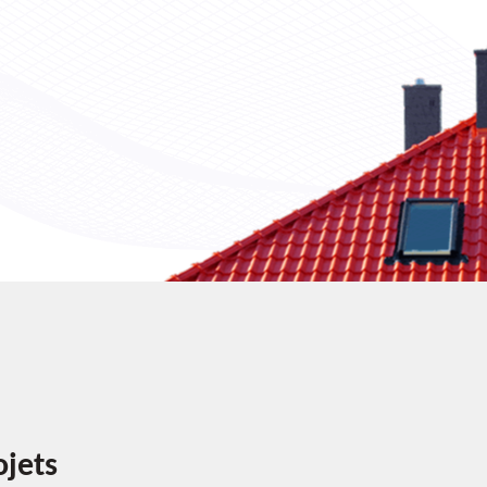
ojets