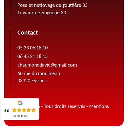
Pose et nettoyage de gouttière 33
Travaux de zinguerie 33
Contact
05 33 06 18 10
06 45 21 18 15
chaumonddavid@gmail.com
60 rue du moulineau
33320 Eysines
© 2022 - 2026 - Tous droits reservés -
Mentions
5.0
légales
Lire nos
19
avis