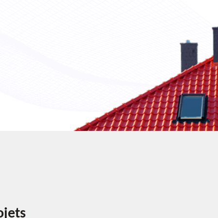
ojets