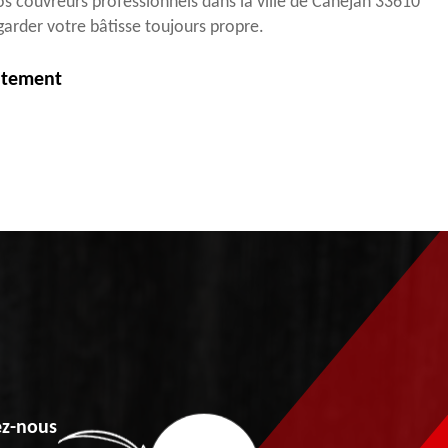
nos couvreurs professionnels dans la ville de Canejan 33610
garder votre bâtisse toujours propre.
itement
z-nous