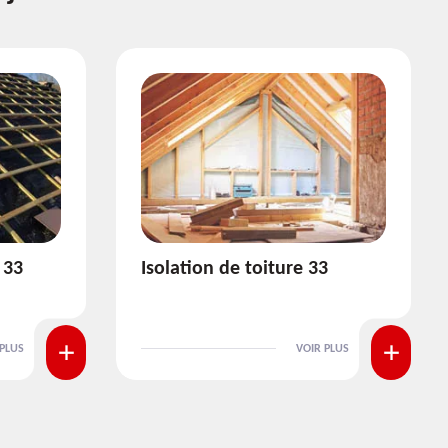
3
Pose et nettoyage de
gouttière 33
 PLUS
VOIR PLUS