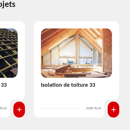
ojets
3
Pose et nettoyage de
gouttière 33
 PLUS
VOIR PLUS