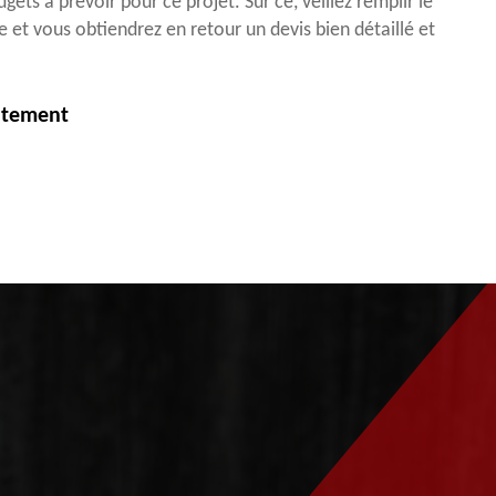
udgets à prévoir pour ce projet. Sur ce, veillez remplir le
t vous obtiendrez en retour un devis bien détaillé et
itement