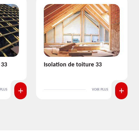
3
Pose et nettoyage de
gouttière 33
 PLUS
VOIR PLUS