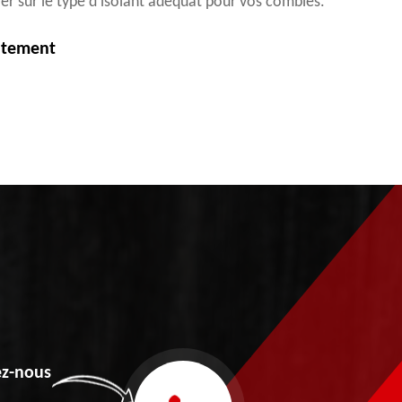
er sur le type d’isolant adéquat pour vos combles.
itement
z-nous