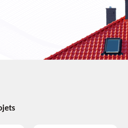
ojets